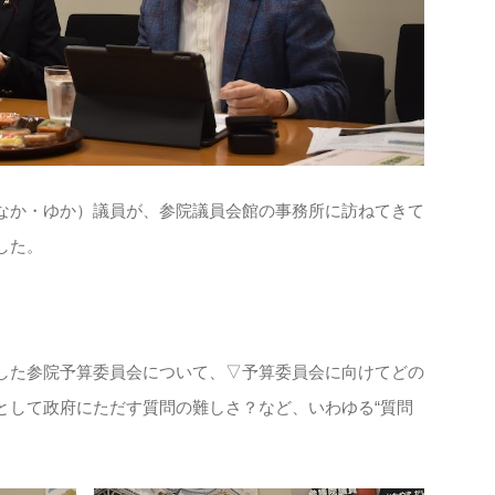
か・ゆか）議員が、参院議員会館の事務所に訪ねてきて
した。
た参院予算委員会について、▽予算委員会に向けてどの
として政府にただす質問の難しさ？など、いわゆる“質問