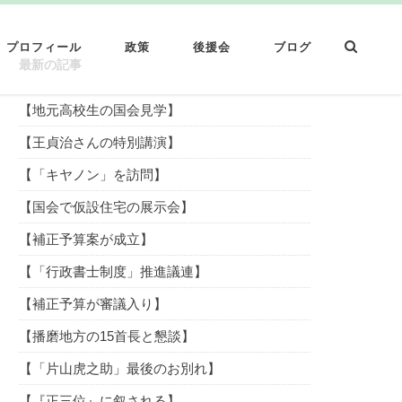
プロフィール
政策
後援会
ブログ
最新の記事
【地元高校生の国会見学】
【王貞治さんの特別講演】
【「キヤノン」を訪問】
【国会で仮設住宅の展示会】
【補正予算案が成立】
【「行政書士制度」推進議連】
【補正予算が審議入り】
【播磨地方の15首長と懇談】
【「片山虎之助」最後のお別れ】
【『正三位』に叙される】