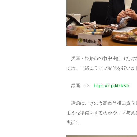
兵庫・姫路市の竹中由佳（たけな
くれ、一緒にライブ配信を行いま
録画 ⇒
https://x.gd/txkKb
話題は、きのう高市首相に質問し
ような準備をするのかや、▽与党
裏話”。