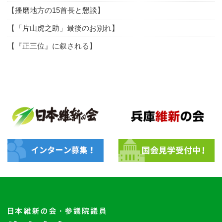
【播磨地方の15首長と懇談】
【「片山虎之助」最後のお別れ】
【『正三位』に叙される】