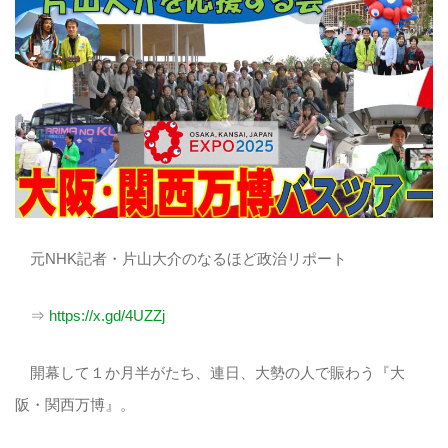
元NHK記者・片山大介のなるほど政治リポート
⇒
https://x.gd/4UZZj
開幕して１か月半がたち、連日、大勢の人で賑わう『大
阪・関西万博』。