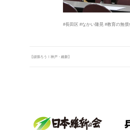
#長田区 #なかい隆晃 #教育の無償
【頑張ろう！神戸・維新】