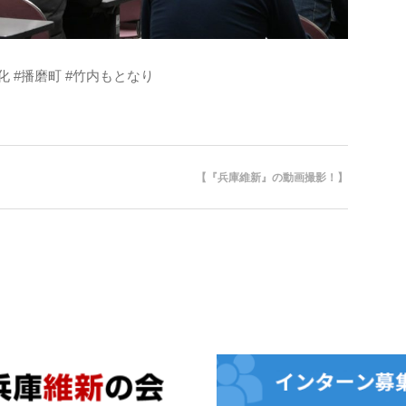
化 #播磨町 #竹内もとなり
【『兵庫維新』の動画撮影！】