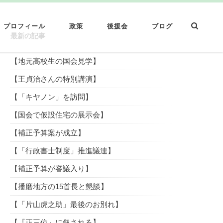
プロフィール
政策
後援会
ブログ
最新の記事
【地元高校生の国会見学】
【王貞治さんの特別講演】
【「キヤノン」を訪問】
【国会で仮設住宅の展示会】
【補正予算案が成立】
【「行政書士制度」推進議連】
【補正予算が審議入り】
【播磨地方の15首長と懇談】
【「片山虎之助」最後のお別れ】
【『正三位』に叙される】