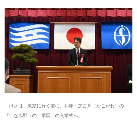
けさは、東京に行く前に、兵庫・加古川（かこがわ）の
『いなみ野（の）学園』の入学式へ。