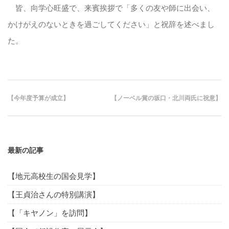
皆、向学心旺盛で、来賓挨拶で「多くの友や師に出会い、
かけがえのないときを過ごしてください」と祝辞を述べまし
た。
【今年度予算が成立】
【ノーベル賞の坂口・北川両氏に祝意】
最新の記事
【地元高校生の国会見学】
【王貞治さんの特別講演】
【「キヤノン」を訪問】