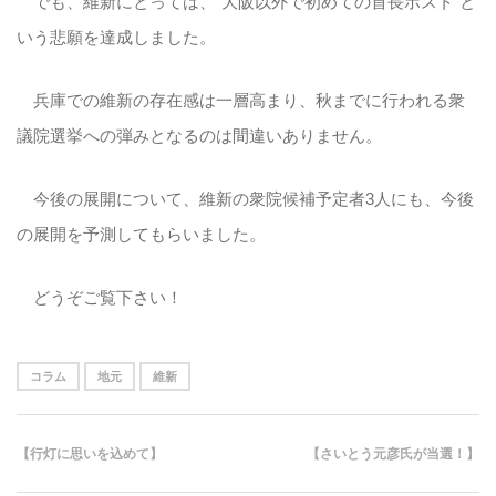
でも、維新にとっては、“大阪以外で初めての首長ポスト”と
いう悲願を達成しました。
兵庫での維新の存在感は一層高まり、秋までに行われる衆
議院選挙への弾みとなるのは間違いありません。
今後の展開について、維新の衆院候補予定者3人にも、今後
の展開を予測してもらいました。
どうぞご覧下さい！
コラム
地元
維新
【行灯に思いを込めて】
【さいとう元彦氏が当選！】