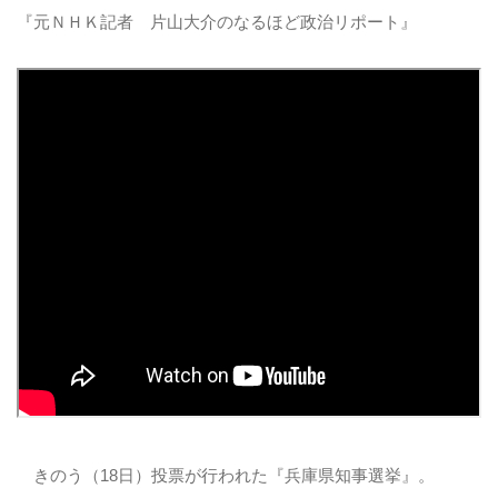
『元ＮＨＫ記者 片山大介のなるほど政治リポート』
きのう（18日）投票が行われた『兵庫県知事選挙』。