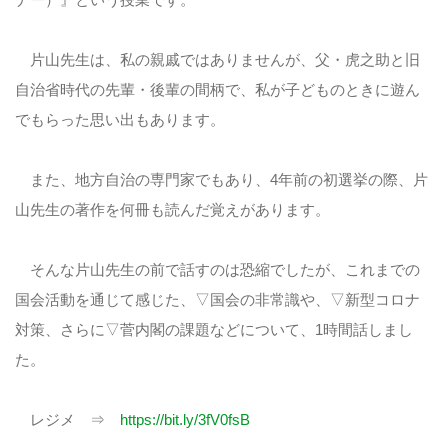
片山先生は、私の親戚ではありませんが、父・虎之助と旧
自治省時代の先輩・後輩の間柄で、私が子どものときに遊ん
でもらった思い出もあります。
また、地方自治の専門家でもあり、4年前の初選挙の際、片
山先生の著作を何冊も読んだ覚えがあります。
そんな片山先生の前で話すのは恐縮でしたが、これまでの
国会活動を通じて感じた、▽国会の非常識や、▽新型コロナ
対策、さらに▽菅内閣の課題などについて、1時間話しまし
た。
レジメ ⇒
https://bit.ly/3fV0fsB