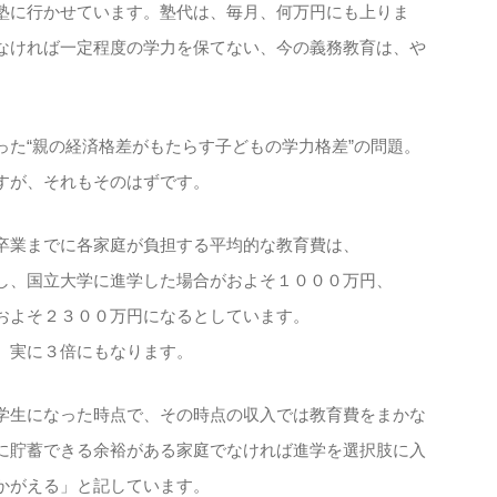
塾に行かせています。塾代は、毎月、何万円にも上りま
なければ一定程度の学力を保てない、今の義務教育は、や
った“親の経済格差がもたらす子どもの学力格差”の問題。
すが、それもそのはずです。
卒業までに各家庭が負担する平均的な教育費は、
し、国立大学に進学した場合がおよそ１０００万円、
およそ２３００万円になるとしています。
、実に３倍にもなります。
学生になった時点で、その時点の収入では教育費をまかな
に貯蓄できる余裕がある家庭でなければ進学を選択肢に入
かがえる」と記しています。