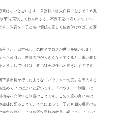
必要はないと思います。公務員の総人件費（およそ２６兆
る改革”を実現してねん出する。不要不急の箱モノやイベン
です。教育を、子どもの価値を正しく位置付ければ、必要
所落ちた。日本死ね」の匿名ブログが世間を騒がしまし
かった政府も、世論の声が大きくなってくると、重い腰を
を大きくしていけば、政治は実現化へと動き出すのです。
橋下前市長が行ったような「バウチャー制度」を導入する
も進めていけばよいと思います。「バウチャー制度」は、
引換券を交付する制度のことです。この制度の良い点は、
や生徒に配ることで、それによって、子ども側の選択の自
の競争を促し、より良質な学校や教員が選ばれるといった