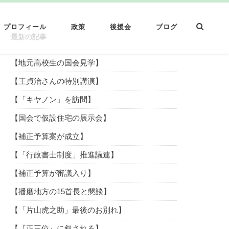
プロフィール
政策
後援会
ブログ
最新の記事
【地元高校生の国会見学】
【王貞治さんの特別講演】
【「キヤノン」を訪問】
【国会で仮設住宅の展示会】
【補正予算案が成立】
【「行政書士制度」推進議連】
【補正予算が審議入り】
【播磨地方の15首長と懇談】
【「片山虎之助」最後のお別れ】
【『正三位』に叙される】