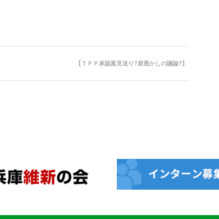
【ＴＰＰ承認案見送り?肩透かしの議論?】