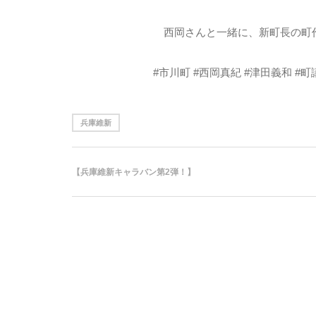
西岡さんと一緒に、新町長の町
#市川町 #西岡真紀 #津田義和 #
兵庫維新
【兵庫維新キャラバン第2弾！】