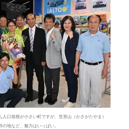
人口規模が小さい町ですが、笠形山（かさがたやま）
祥の地など、魅力はいっぱい。