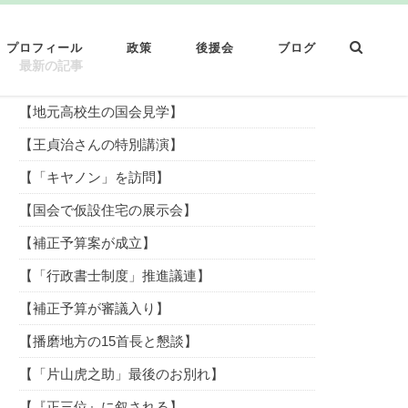
プロフィール
政策
後援会
ブログ
最新の記事
【地元高校生の国会見学】
【王貞治さんの特別講演】
【「キヤノン」を訪問】
【国会で仮設住宅の展示会】
【補正予算案が成立】
【「行政書士制度」推進議連】
【補正予算が審議入り】
【播磨地方の15首長と懇談】
【「片山虎之助」最後のお別れ】
【『正三位』に叙される】